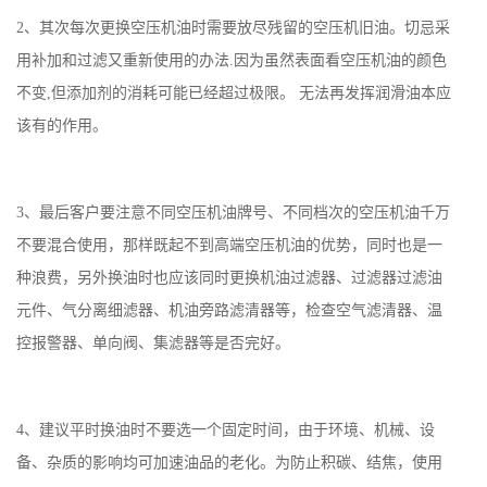
2、其次每次更换空压机油时需要放尽残留的空压机旧油。切忌采
用补加和过滤又重新使用的办法.因为虽然表面看空压机油的颜色
不变,但添加剂的消耗可能已经超过极限。 无法再发挥润滑油本应
该有的作用。
3、最后客户要注意不同空压机油牌号、不同档次的空压机油千万
不要混合使用，那样既起不到高端空压机油的优势，同时也是一
种浪费，另外换油时也应该同时更换机油过滤器、过滤器过滤油
元件、气分离细滤器、机油旁路滤清器等，检查空气滤清器、温
控报警器、单向阀、集滤器等是否完好。
4、建议平时换油时不要选一个固定时间，由于环境、机械、设
备、杂质的影响均可加速油品的老化。为防止积碳、结焦，使用