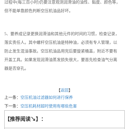
过程中(每三百小时)仍要注意观测润滑油的油性、黏度、颜色等，
但不能单靠颜色判断空压机油品好坏。
5、要养成记录更换润滑油和其他元件的时间的习惯，检查记录，
落实责任人。其中螺杆空压机油是特种油，必须有专人管理，以
防止发生混油事故。空压机油品用完后要旋紧桶盖，附近不要有
开盖工具。如果发现润滑油蒸发损失很大，要首先检查油气分离
器是否穿孔。
【
返回
】
上一条：
空压机油过滤器如何进行保养
下一条：
空压机耗材超时使用有哪些危害
【推荐阅读↘】：