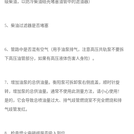
级柴油，以防冷柴油结壳堵塞油管中的滤油器）
5、柴油过滤器是否堵塞
6、管路中是否混有空气（用手油泵排气，注意高压共轨泵不要拆
下高压油管部分，如果有高压液体伤害人身险）。
7、增加油泵的总供油量。衡阳泵可拆卸泵右侧底盖，顺时针旋
转，增加泵的总供油量。通常不使用此测量方法，请小心使用！
是的，它会导致总喷油量过大、排气歧管燃烧室不完全燃烧和排
气歧管发红。
8、检查熄火电磁阀是否吸入到位